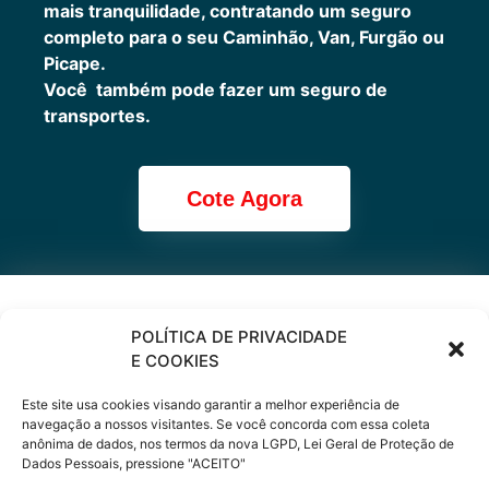
mais tranquilidade, contratando um seguro
completo para o seu Caminhão, Van, Furgão ou
Picape.
Você também pode fazer um seguro de
transportes.
Cote Agora
Cote online ou
POLÍTICA DE PRIVACIDADE
E COOKIES
peça via
Este site usa cookies visando garantir a melhor experiência de
WhatsApp
navegação a nossos visitantes. Se você concorda com essa coleta
anônima de dados, nos termos da nova LGPD, Lei Geral de Proteção de
Dados Pessoais, pressione "ACEITO"