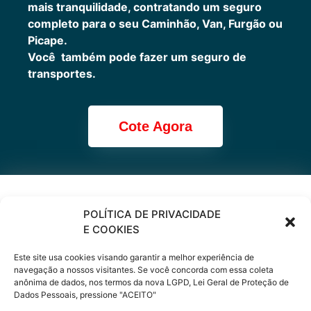
mais tranquilidade, contratando um seguro
completo para o seu Caminhão, Van, Furgão ou
Picape.
Você também pode fazer um seguro de
transportes.
Cote Agora
Cote online ou
POLÍTICA DE PRIVACIDADE
E COOKIES
peça via
Este site usa cookies visando garantir a melhor experiência de
WhatsApp
navegação a nossos visitantes. Se você concorda com essa coleta
anônima de dados, nos termos da nova LGPD, Lei Geral de Proteção de
Dados Pessoais, pressione "ACEITO"