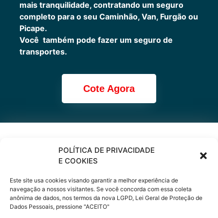
mais tranquilidade, contratando um seguro
completo para o seu Caminhão, Van, Furgão ou
Picape.
Você também pode fazer um seguro de
transportes.
Cote Agora
Cote online ou
POLÍTICA DE PRIVACIDADE
E COOKIES
peça via
Este site usa cookies visando garantir a melhor experiência de
WhatsApp
navegação a nossos visitantes. Se você concorda com essa coleta
anônima de dados, nos termos da nova LGPD, Lei Geral de Proteção de
Dados Pessoais, pressione "ACEITO"