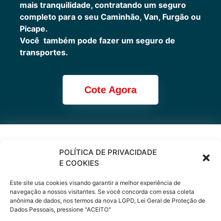
mais tranquilidade, contratando um seguro
completo para o seu Caminhão, Van, Furgão ou
Picape.
Você também pode fazer um seguro de
transportes.
Cote Agora
Cote online ou
POLÍTICA DE PRIVACIDADE
E COOKIES
peça via
Este site usa cookies visando garantir a melhor experiência de
WhatsApp
navegação a nossos visitantes. Se você concorda com essa coleta
anônima de dados, nos termos da nova LGPD, Lei Geral de Proteção de
Dados Pessoais, pressione "ACEITO"