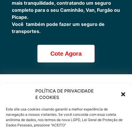
mais tranquilidade, contratando um seguro
completo para o seu Caminhão, Van, Furgão ou
Picape.
Você também pode fazer um seguro de
transportes.
Cote Agora
Cote online ou
POLÍTICA DE PRIVACIDADE
E COOKIES
peça via
Este site usa cookies visando garantir a melhor experiência de
WhatsApp
navegação a nossos visitantes. Se você concorda com essa coleta
anônima de dados, nos termos da nova LGPD, Lei Geral de Proteção de
Dados Pessoais, pressione "ACEITO"