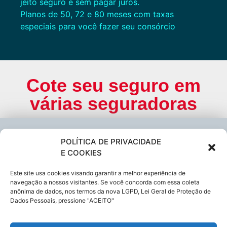
jeito seguro e sem pagar juros.
Planos de 50, 72 e 80 meses com taxas
especiais para você fazer seu consórcio
Cote seu seguro em
várias seguradoras
Cote online ou
POLÍTICA DE PRIVACIDADE
E COOKIES
peça via
Este site usa cookies visando garantir a melhor experiência de
navegação a nossos visitantes. Se você concorda com essa coleta
WhatsApp
anônima de dados, nos termos da nova LGPD, Lei Geral de Proteção de
Dados Pessoais, pressione "ACEITO"
(11) 9 66200333