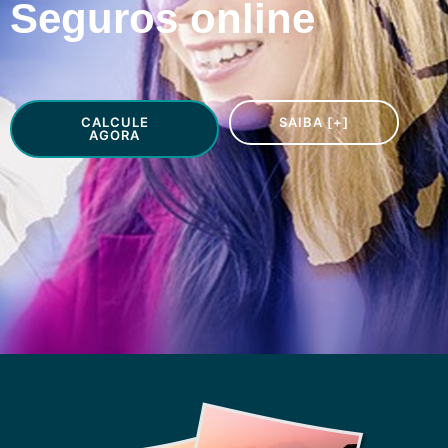
Seguros online
CALCULE
SAIBA [+]
AGORA