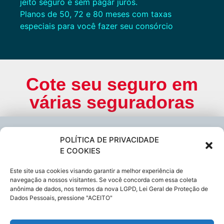
jeito seguro e sem pagar juros.
Planos de 50, 72 e 80 meses com taxas
especiais para você fazer seu consórcio
Cote seu seguro em
várias seguradoras
Cote online ou
POLÍTICA DE PRIVACIDADE
E COOKIES
peça via
Este site usa cookies visando garantir a melhor experiência de
navegação a nossos visitantes. Se você concorda com essa coleta
WhatsApp
anônima de dados, nos termos da nova LGPD, Lei Geral de Proteção de
Dados Pessoais, pressione "ACEITO"
(11) 9 66200333