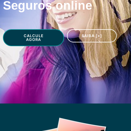
Seguros online
CALCULE
SAIBA [+]
AGORA