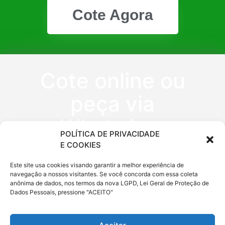
Cote Agora
Cote online ou
peça via
WhatsApp
POLÍTICA DE PRIVACIDADE
E COOKIES
(11) 9 6620
Este site usa cookies visando garantir a melhor experiência de
navegação a nossos visitantes. Se você concorda com essa coleta
0333
anônima de dados, nos termos da nova LGPD, Lei Geral de Proteção de
Dados Pessoais, pressione "ACEITO"