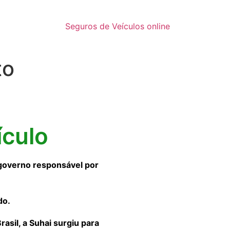
Seguros de Veículos online
to
ículo
governo responsável por
do.
sil, a Suhai surgiu para