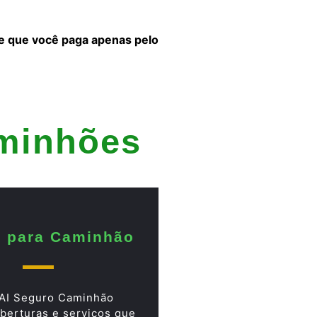
 e que você paga apenas pelo
aminhões
 para Caminhão
AI Seguro Caminhão
berturas e serviços que