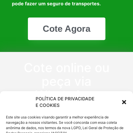
pode fazer um seguro de transportes.
Cote Agora
Cote online ou
peça via
WhatsApp
POLÍTICA DE PRIVACIDADE
E COOKIES
(11) 9 6620
Este site usa cookies visando garantir a melhor experiência de
navegação a nossos visitantes. Se você concorda com essa coleta
0333
anônima de dados, nos termos da nova LGPD, Lei Geral de Proteção de