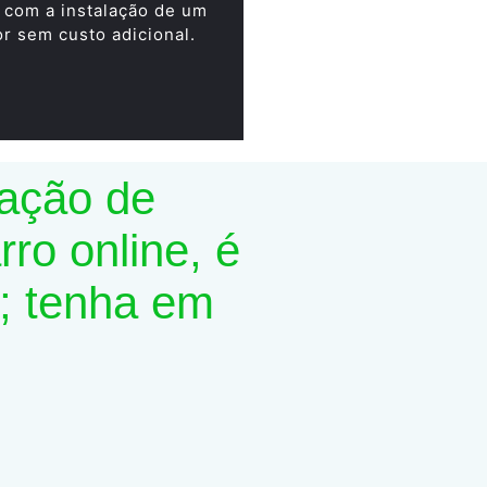
 com a instalação de um
or sem custo adicional.
lação de
ro online, é
; tenha em