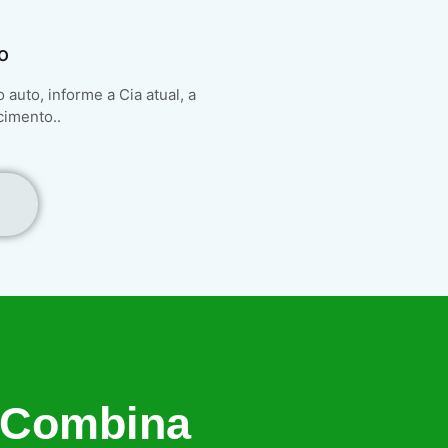
o
auto, informe a Cia atual, a
cimento..
 Combina