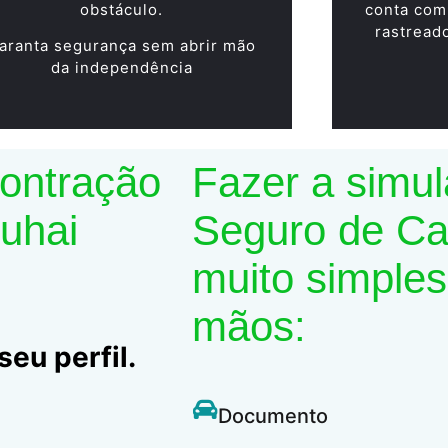
obstáculo.
conta com
rastread
aranta segurança sem abrir mão
da independência
contração
Fazer a simu
Suhai
Seguro de Car
muito simples
mãos:
eu perfil.
Documento