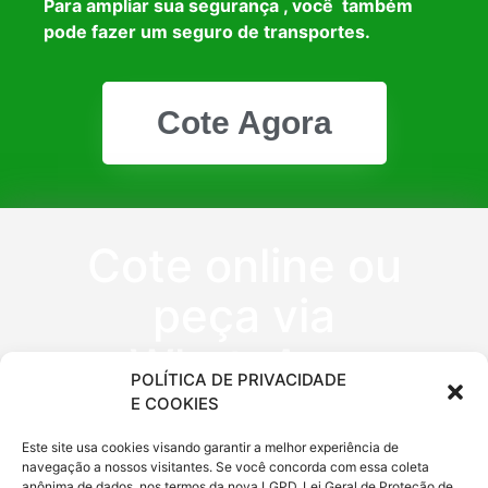
Para ampliar sua segurança , você também
pode fazer um seguro de transportes.
Cote Agora
Cote online ou
peça via
WhatsApp
POLÍTICA DE PRIVACIDADE
E COOKIES
(11) 9 6620
Este site usa cookies visando garantir a melhor experiência de
navegação a nossos visitantes. Se você concorda com essa coleta
anônima de dados, nos termos da nova LGPD, Lei Geral de Proteção de