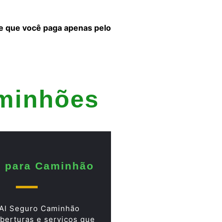
 e que você paga apenas pelo
aminhões
 para Caminhão
AI Seguro Caminhão
berturas e serviços que