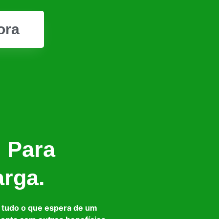
ora
l Para
arga.
 tudo o que espera de um