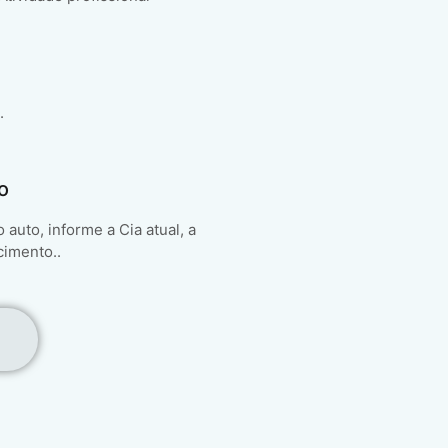
.
o
auto, informe a Cia atual, a
cimento..