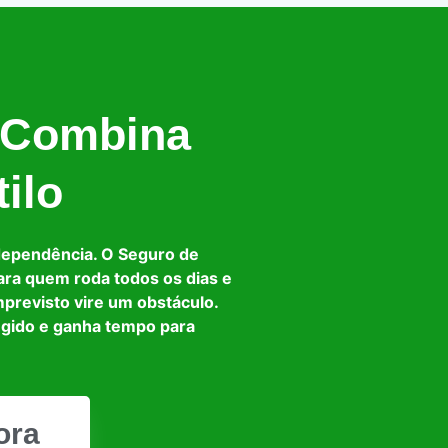
 Combina
ilo
dependência. O Seguro de
ara quem roda todos os dias e
mprevisto vire um obstáculo.
egido e ganha tempo para
ora