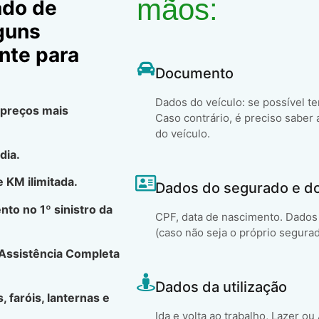
mãos:
ado de
lguns
nte para
Documento
Dados do veículo: se possível t
 preços mais
Caso contrário, é preciso saber 
do veículo.
dia.
 KM ilimitada.
Dados do segurado e d
to no 1º sinistro da
CPF, data de nascimento. Dados 
(caso não seja o próprio segura
 Assistência Completa
Dados da utilização
, faróis, lanternas e
Ida e volta ao trabalho, Lazer ou