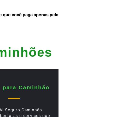
 e que você paga apenas pelo
aminhões
 para Caminhão
AI Seguro Caminhão
berturas e serviços que