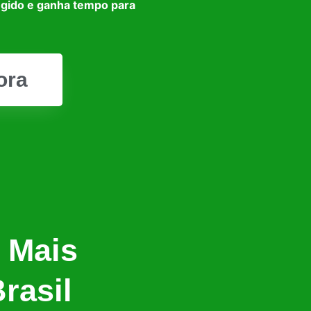
egido e ganha tempo para
ora
 Mais
rasil