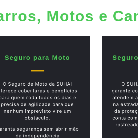
arros, Motos e C
Seguro para Moto
Seguro
O Seguro de Moto da SUHAI
O SUH
oferece coberturas e benefícios
garante co
para quem roda todos os dias e
atendem a
precisa de agilidade para que
na estrad
nenhum imprevisto vire um
da proteç
obstáculo.
conta com
rastread
aranta segurança sem abrir mão
da independência