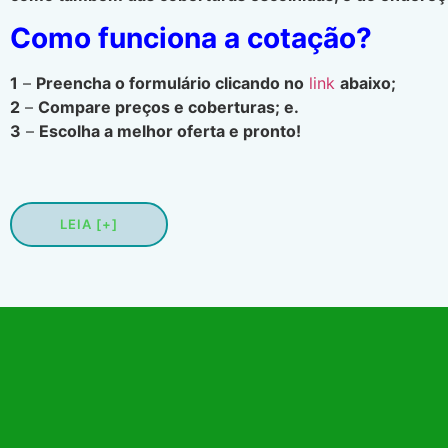
Como funciona a cotação?
1
–
Preencha o formulário clicando no
link
abaixo;
2
–
Compare preços e coberturas; e.
3
–
Escolha a melhor oferta e pronto!
LEIA [+]