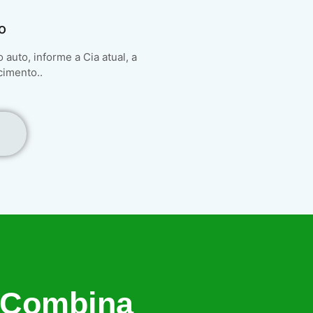
o
auto, informe a Cia atual, a
cimento..
 Combina