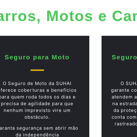
arros, Motos e C
Seguro para Moto
Seguro
O Seguro de Moto da SUHAI
O SUH
oferece coberturas e benefícios
garante co
para quem roda todos os dias e
atendem a
precisa de agilidade para que
na estrad
nenhum imprevisto vire um
da proteç
obstáculo.
conta com
rastread
aranta segurança sem abrir mão
da independência