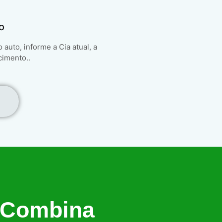
o
auto, informe a Cia atual, a
cimento..
 Combina