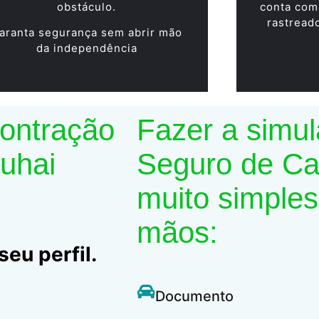
obstáculo.
conta com
rastread
aranta segurança sem abrir mão
da independência
contração
Fazer a simu
Suhai
Seguro de Car
muito simples
mãos:
eu perfil.
Documento