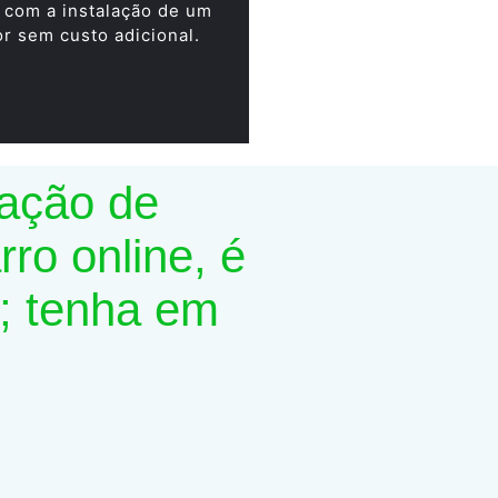
 com a instalação de um
or sem custo adicional.
lação de
ro online, é
; tenha em