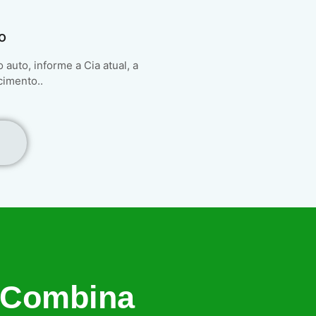
o
auto, informe a Cia atual, a
cimento..
 Combina