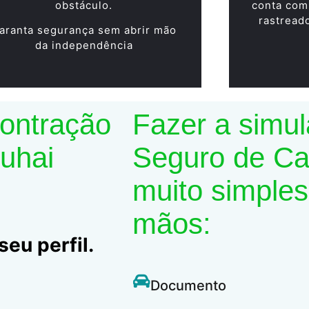
obstáculo.
conta com
rastread
aranta segurança sem abrir mão
da independência
contração
Fazer a simu
Suhai
Seguro de Car
muito simples
mãos:
eu perfil.
Documento