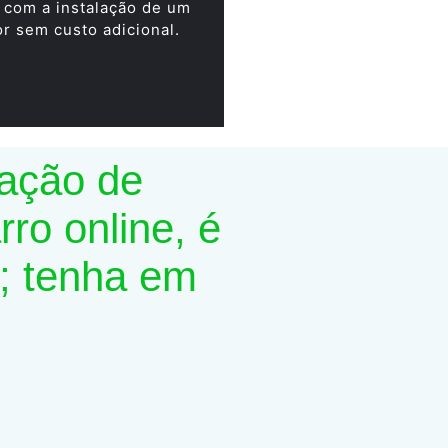
 com a instalação de um
or sem custo adicional.
lação de
ro online, é
; tenha em