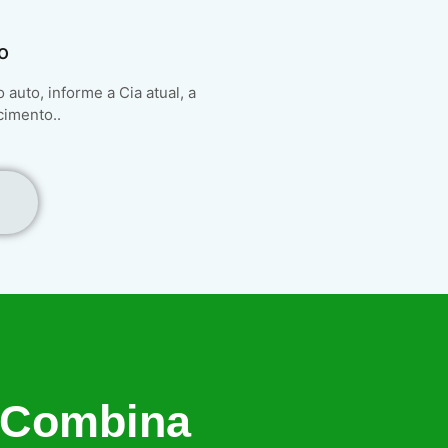
o
auto, informe a Cia atual, a
cimento..
 Combina