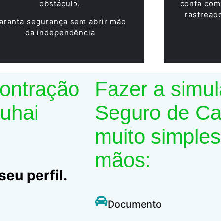
obstáculo.
conta com
rastread
aranta segurança sem abrir mão
da independência
contração
Fazer a simu
Suhai
Seguro de Car
muito simples
mãos:
eu perfil.
Documento