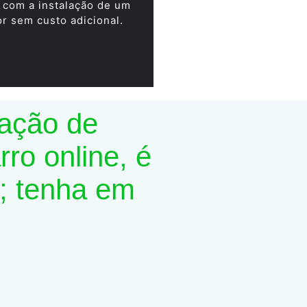
 com a instalação de um
or sem custo adicional.
lação de
ro online, é
; tenha em