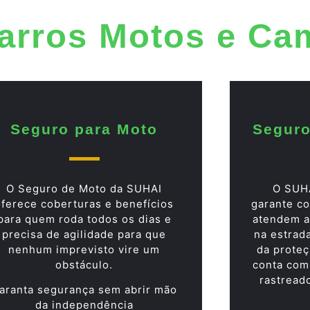
arros Motos e Ca
Seguro para Moto
Seguro
O Seguro de Moto da SUHAI
O SUH
oferece coberturas e benefícios
garante co
para quem roda todos os dias e
atendem a
precisa de agilidade para que
na estrad
nenhum imprevisto vire um
da proteç
obstáculo.
conta com
rastread
aranta segurança sem abrir mão
da independência