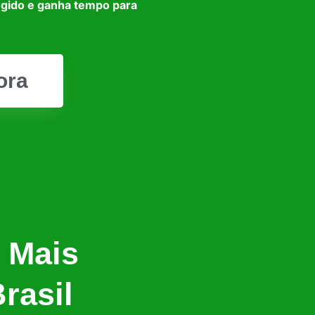
egido e ganha tempo para
ora
 Mais
rasil