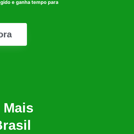
egido e ganha tempo para
ora
 Mais
rasil