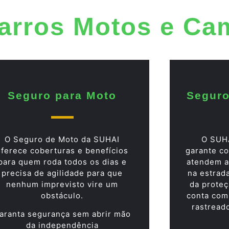
arros Motos e Ca
Seguro para Moto
Seguro
O Seguro de Moto da SUHAI
O SUH
oferece coberturas e benefícios
garante co
para quem roda todos os dias e
atendem a
precisa de agilidade para que
na estrad
nenhum imprevisto vire um
da proteç
obstáculo.
conta com
rastread
aranta segurança sem abrir mão
da independência