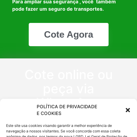
Para ampliar sua segurança , você também
pode fazer um seguro de transportes.
Cote Agora
Cote online ou
peça via
WhatsApp
POLÍTICA DE PRIVACIDADE
E COOKIES
(11) 9 6620
Este site usa cookies visando garantir a melhor experiência de
navegação a nossos visitantes. Se você concorda com essa coleta
anônima de dados, nos termos da nova LGPD, Lei Geral de Proteção de