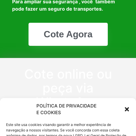
Para ampliar sua segurança , você também
pode fazer um seguro de transportes.
Cote Agora
Cote online ou
peça via
WhatsApp
POLÍTICA DE PRIVACIDADE
E COOKIES
(11) 9 6620
Este site usa cookies visando garantir a melhor experiência de
navegação a nossos visitantes. Se você concorda com essa coleta
anônima de dados, nos termos da nova LGPD, Lei Geral de Proteção de