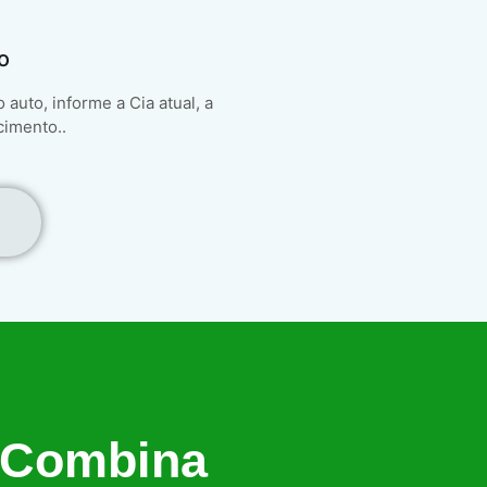
o
auto, informe a Cia atual, a
cimento..
 Combina