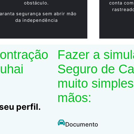
obstáculo.
conta com
rastread
aranta segurança sem abrir mão
da independência
contração
Fazer a simu
Suhai
Seguro de Car
muito simples
mãos:
eu perfil.
Documento