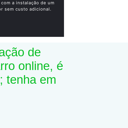
 com a instalação de um
or sem custo adicional.
lação de
ro online, é
; tenha em