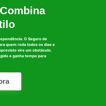
 Combina
ilo
dependência. O Seguro de
ara quem roda todos os dias e
mprevisto vire um obstáculo.
egido e ganha tempo para
ora