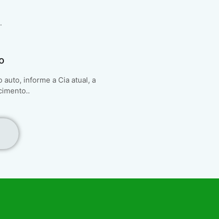
.
o
auto, informe a Cia atual, a
cimento..