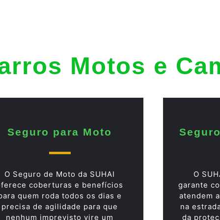
arros Motos e Ca
Seguro para Moto
Seguro
O Seguro de Moto da SUHAI
O SUH
oferece coberturas e benefícios
garante co
para quem roda todos os dias e
atendem a
precisa de agilidade para que
na estrad
nenhum imprevisto vire um
da proteç