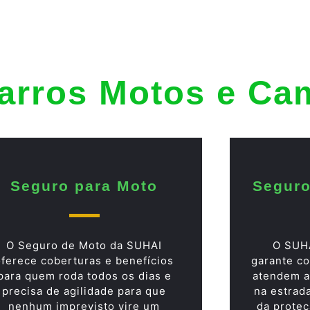
arros Motos e Ca
Seguro para Moto
Seguro
O Seguro de Moto da SUHAI
O SUH
oferece coberturas e benefícios
garante co
para quem roda todos os dias e
atendem a
precisa de agilidade para que
na estrad
nenhum imprevisto vire um
da proteç