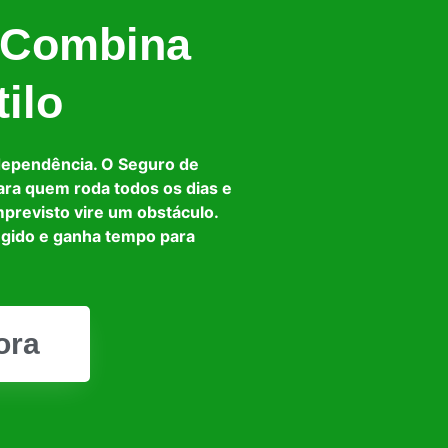
 Combina
ilo
dependência. O Seguro de
ara quem roda todos os dias e
mprevisto vire um obstáculo.
egido e ganha tempo para
ora