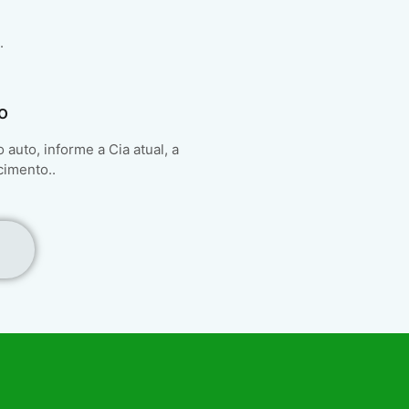
.
o
auto, informe a Cia atual, a
cimento..