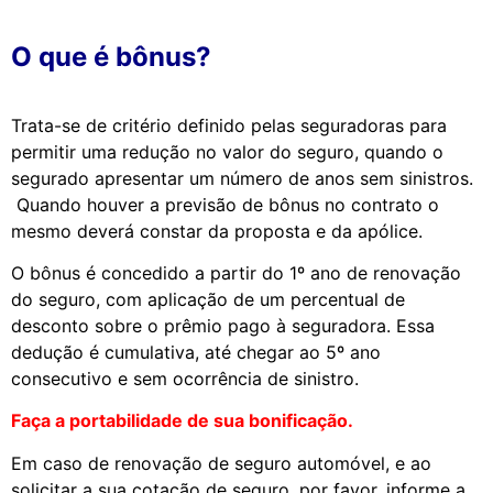
O que é bônus?
Trata-se
d
e critério
d
efini
d
o pelas segura
d
oras para
permitir uma re
d
ução no valor
d
o seguro, quan
d
o o
segura
d
o apresentar um número
d
e anos sem sinistros.
Quan
d
o houver a previsão
d
e bônus no contrato o
mesmo
d
everá constar
d
a proposta e
d
a apólice.
O bônus é concedido a partir do 1º ano de renovação
do seguro, com aplicação de um percentual de
desconto sobre o prêmio pago à seguradora. Essa
dedução é cumulativa, até chegar ao 5º ano
consecutivo e sem ocorrência de sinistro.
Faça a portabilidade de sua bonificação.
Em caso de renovação de seguro automóvel, e ao
solicitar a sua cotação de seguro, por favor, informe a