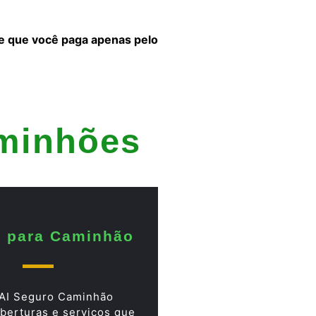
 e que você paga apenas pelo
aminhões
 para Caminhão
AI Seguro Caminhão
berturas e serviços que