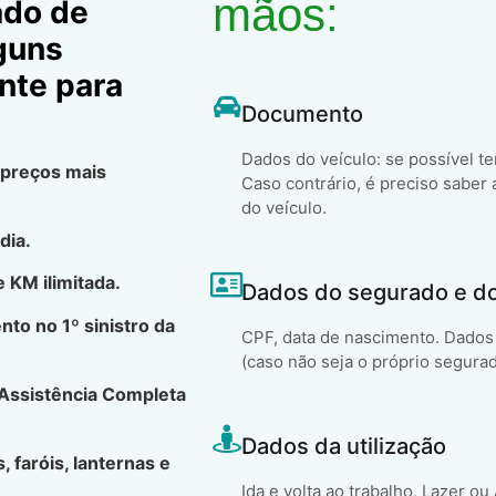
mãos:
ado de
lguns
nte para
Documento
Dados do veículo: se possível t
 preços mais
Caso contrário, é preciso saber 
do veículo.
dia.
 KM ilimitada.
Dados do segurado e d
to no 1º sinistro da
CPF, data de nascimento. Dados 
(caso não seja o próprio segura
 Assistência Completa
Dados da utilização
, faróis, lanternas e
Ida e volta ao trabalho, Lazer ou