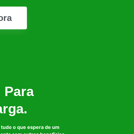
ora
l Para
arga.
 tudo o que espera de um