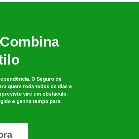
 Combina
ilo
dependência. O Seguro de
ara quem roda todos os dias e
mprevisto vire um obstáculo.
egido e ganha tempo para
ora