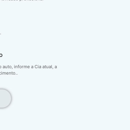
.
o
auto, informe a Cia atual, a
cimento..