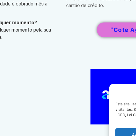
lidade é cobrado mês a
cartão de crédito.
alquer momento?
“Cote A
alquer momento pela sua
.
Este site u
visitantes.
LGPD, Lei G
A