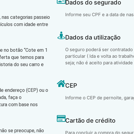
Dados do segurado
Informe seu CPF e a data de na
 nas categorias passeio
eículos com idade entre
Dados da utilização
O seguro poderá ser contratado
que no botão “Cote em 1
particular ( Ida e volta ao trabal
oferta que temos para
seja; não é aceito para atividade
storia do seu carro e
CEP
 de endereço (CEP) ou o
ada, faça o
Informe o CEP de pernoite, gara
atura com base nos
Cartão de crédito
 não se preocupe, não
Para concluir a compra do segur