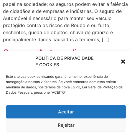
papel na sociedade; os seguros podem evitar a falência
de cidadãos e de empresas e indústrias. O seguro de
Automóvel é necessário para manter seu veículo
protegido contra os riscos de Roubo e ou furto,
enchentes, queda de objetos, chuva de granizo e
principalmente danos causados à terceiros, […]
Seguro Auto online em
POLÍTICA DE PRIVACIDADE
Paulínia
E COOKIES
Este site usa cookies visando garantir a melhor experiência de
As empresas de seguros desempenham um importante
navegação a nossos visitantes. Se você concorda com essa coleta
papel na sociedade; os seguros podem evitar a falência
anônima de dados, nos termos da nova LGPD, Lei Geral de Proteção de
de cidadãos e de empresas e indústrias. O seguro de
Dados Pessoais, pressione "ACEITO"
Automóvel é necessário para manter seu veículo
protegido contra os riscos de Roubo e ou furto,
Aceitar
enchentes, queda de objetos, chuva de granizo e
principalmente danos causados à terceiros, […]
Rejeitar